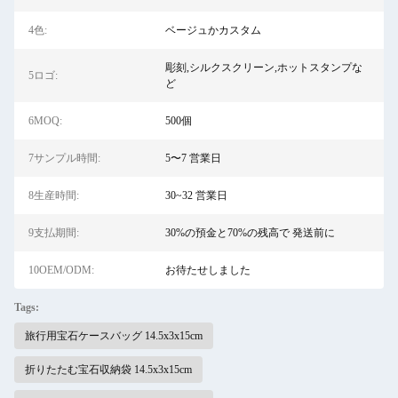
4色:
ベージュかカスタム
彫刻,シルクスクリーン,ホットスタンプな
5ロゴ:
ど
6MOQ:
500個
7サンプル時間:
5〜7 営業日
8生産時間:
30~32 営業日
9支払期間:
30%の預金と70%の残高で 発送前に
10OEM/ODM:
お待たせしました
Tags:
旅行用宝石ケースバッグ 14.5x3x15cm
折りたたむ宝石収納袋 14.5x3x15cm