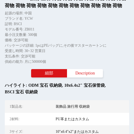
荷物 荷物 荷物 荷物 荷物 荷物 荷物 荷物 荷物 荷物 荷物
起源の場所: 中国
ブランド名: YCW
証明: BSCI
モデル番号: ZB011
最小注文数量: 500個
価格: 交渉可能
パッケージの詳細: 1pcはPEバッグに,その後マスターカートンに
受渡し時間: 30~32 営業日
支払条件: 交渉可能
供給の能力: 月に500000個
細部
Description
ハイライト:
ODM 宝石 収納袋
,
10x6.4x2" 宝石保管袋
,
BSCI 宝石 収納袋
1製品名:
装飾品 旅行用 収納袋
2材料:
PU革またはカスタム
3サイズ:
10"x6.4"x2"またはカスタム