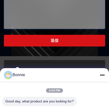
送信
シェンzhenの長江区 張北路76号518172広東,中国
Bonnie
アドレス
4:44 PM
Bonnie@szycw918.com
Good day, what product are you looking for?
メール