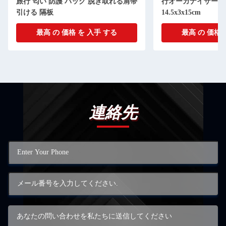
旅行 匂い 防護 バッグ 脱ぎ取れる肩帯
行オーガナイザー 
引ける 隔板
14.5x3x15cm
最高 の 価格 を 入手 する
最高 の 価格 
連絡先