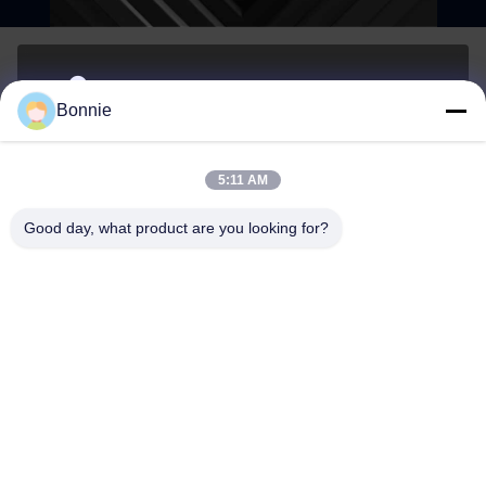
シェンzhenの長江区 張北路76号518172広東,中国
Bonnie
アドレス
5:11 AM
Bonnie@szycw918.com
Good day, what product are you looking for?
メール
0086-755-89619918-868
Phone