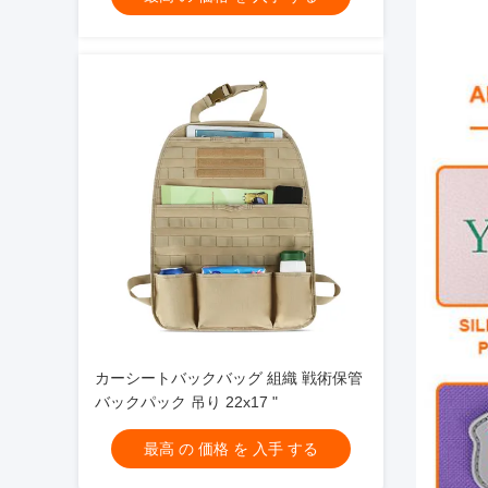
カーシートバックバッグ 組織 戦術保管
バックパック 吊り 22x17 "
最高 の 価格 を 入手 する