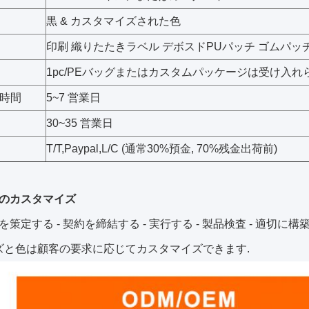
黒 & カスタマイズされた色
印刷 織りたたきラベル デボスドPUパッチ ゴムパッ
1pc/PEバッグまたはカスタムパッケージは受け入れ
時間
5~7 営業日
30~35 営業日
T/T,Paypal,L/C (通常30%預金, 70%残金出荷前)
のカスタマイズ
策定する - 契約を締結する - 実行する - 製品検査 - 適切に構
イズと色は顧客の要求に応じてカスタマイズできます.