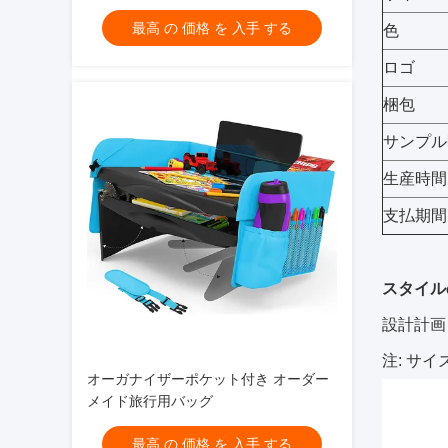
最高 の 価格 を 入手 する
色
ロゴ
梱包
サンプル
生産時間
支払期間
スタイル
設計計画を
注: サ
オーガナイザーポケット付き オーダー
メイド旅行用バッグ
最高 の 価格 を 入手 する