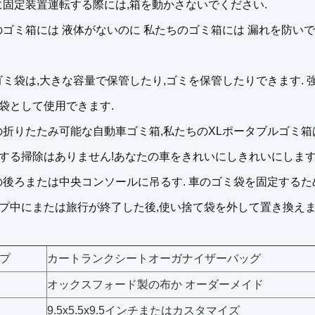
に固定装置
運転する際には,箱を動かさないでください.
のゴミ箱には 液体がないのに 私たちのゴミ箱には 漏れを防いで
ミ袋は,大きな容量で保管したり,ゴミを保管したりできます. 
袋として使用できます.
の折りたたみ可能な自動車ゴミ箱,私たちのXLポータブルゴミ箱
する掃除はありません!あなたの車をきれいにしきれいにします
の後ろまたは中央コンソールに吊るす. 車のゴミ袋を固定するた
プ中にまたは旅行が終了した後,使い捨て袋を外して置き換えま
プ
カートランクシートオーガナイザーバッグ
オックスフォード製の布か オーダーメイド
9.5x5.5x9.5インチまたはカスタマイズ