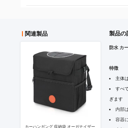
製品の
関連製品
防水 カ
特徴
主体
すべ
ぎます
内部
容器
カーハンガング 収納袋 オーガナイザー