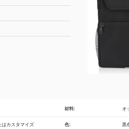
材料:
オ
色:
チまたはカスタマイズ
黒