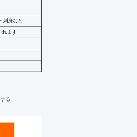
チ 刺身など
られます
築する