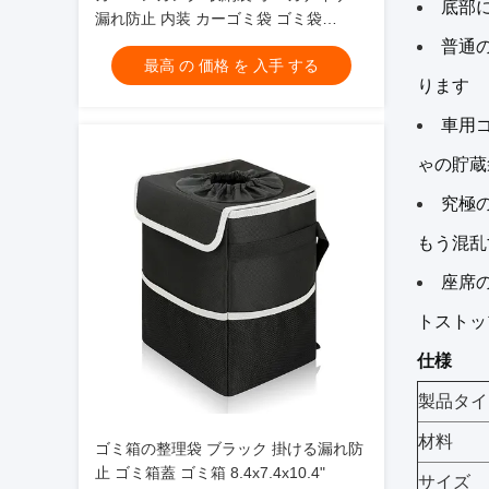
底部
漏れ防止 内装 カーゴミ袋 ゴミ袋
9.5x5.5 "
普通
最高 の 価格 を 入手 する
ります
車用ゴ
ゃの貯蔵
究極
もう混乱
座席
トストッ
仕様
製品タイ
材料
ゴミ箱の整理袋 ブラック 掛ける漏れ防
止 ゴミ箱蓋 ゴミ箱 8.4x7.4x10.4"
サイズ