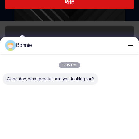
送信
シェンzhenの長江区 張北路76号518172広東,中国
Bonnie
アドレス
5:35 PM
Bonnie@szycw918.com
Good day, what product are you looking for?
メール
0086-755-89619918-868
Phone