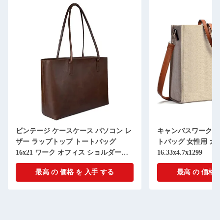
ビンテージ ケースケース パソコン レ
キャンバスワーク 
ザー ラップトップ トートバッグ
トバッグ 女性用 カ
16x21 ワーク オフィス ショルダーバ
16.33x4.7x1299
ッグ
最高 の 価格 を 入手 する
最高 の 価格 