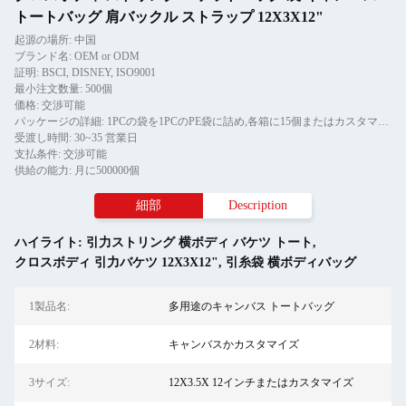
トートバッグ 肩バックル ストラップ 12X3X12"
起源の場所: 中国
ブランド名: OEM or ODM
証明: BSCI, DISNEY, ISO9001
最小注文数量: 500個
価格: 交渉可能
パッケージの詳細: 1PCの袋を1PCのPE袋に詰め,各箱に15個またはカスタマイズされたデザインパッケージ
受渡し時間: 30~35 営業日
支払条件: 交渉可能
供給の能力: 月に500000個
細部
Description
ハイライト:
引力ストリング 横ボディ バケツ トート
,
クロスボディ 引力バケツ 12X3X12"
,
引糸袋 横ボディバッグ
1製品名:
多用途のキャンバス トートバッグ
2材料:
キャンバスかカスタマイズ
3サイズ:
12X3.5X 12インチまたはカスタマイズ