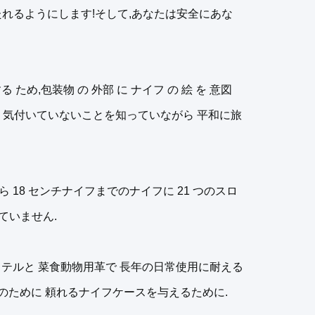
れるようにします!そして,あなたは安全にあな
する ため,包装物 の 外部 に ナイフ の 絵 を 意図
とに 気付いていないことを知っていながら 平和に旅
18 センチナイフまでのナイフに 21 つのスロ
ていません.
エステルと 菜食動物用革で 長年の日常使用に耐える
性のために 頼れるナイフケースを与えるために.