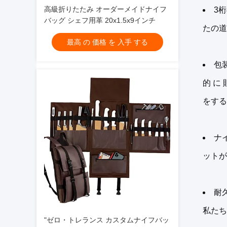
高級折りたたみ オーダーメイドナイフ
3
バッグ シェフ用革 20x1.5x9インチ
たの道
最高 の 価格 を 入手 する
包装
的 に
をする
ナ
ットが
耐
私たち
"ゼロ・トレランス カスタムナイフバッ