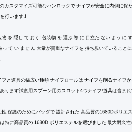
桁のカスタマイズ可能なハンロックで ナイフが安全に内側に保た
を行います.!
物 を 隠し て おく: 包装物 を 運ぶ 際 に 目立た ない よう に 
 貼っ て い ませ ん.大衆が貴重なナイフを 持ち歩いているこ
.
イフと道具の幅広い種類 ナイフロールは ナイフを削るナイフから 
あります試食用スプーン用のスロット4つナイフ/道具は含まれ
久性 保護のためにパッダで 設計された 高品質の1680Dポリ
は特に高品質の 1680D ポリエステルを選びました 最大耐久