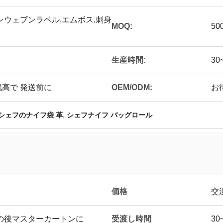
ンウェブンラベル,エムボス,刺身
MOQ:
50
生産時間:
30
残高で 発送前に
OEM/ODM:
お
,
シェフのナイフ袋 革
シェフナイフ バッグロール
価格
交
受渡し時間
その後マスターカートンに
30