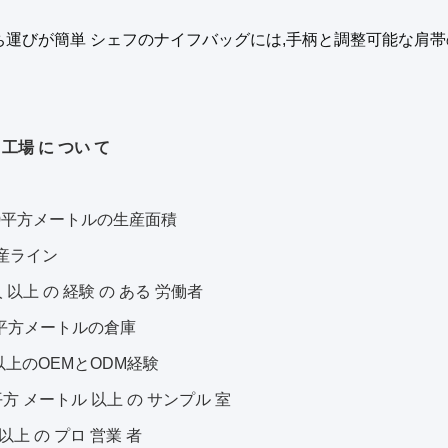
ち運びが簡単 シェフのナイフバッグには,手柄と調整可能な肩帯
工場 に つい て
00平方メートルの生産面積
生産ライン
 人 以上 の 経験 の ある 労働者
0平方メートルの倉庫
以上のOEMとODM経験
 平方 メートル 以上 の サンプル 室
 以上 の プロ 営業 者