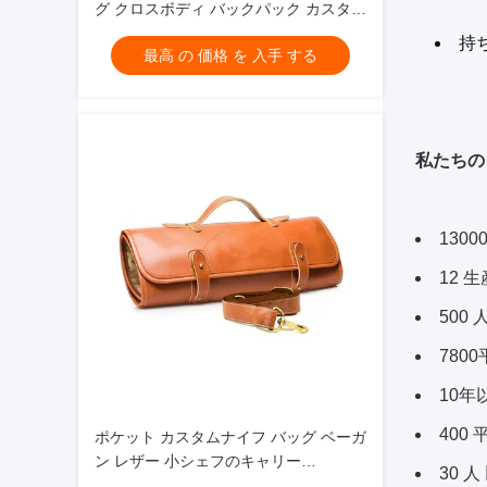
グ クロスボディ バックパック カスタム
シェフ 37x30"
持
最高 の 価格 を 入手 する
私たちの 
130
12 
500
780
10年
400
ポケット カスタムナイフ バッグ ベーガ
ン レザー 小シェフのキャリー
30 人
17x7.5x1.5 "