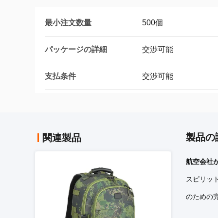
最小注文数量
500個
パッケージの詳細
交渉可能
支払条件
交渉可能
製品の
関連製品
航空会社が
スピリット
のための