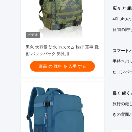
広々 と 組
40L,4
日間の旅
ビデオ
黒色 大容量 防水 カスタム 旅行 軍事 戦
スマート
術 バックパック 男性用
手持ちバッ
最高 の 価格 を 入手 する
たコンパ
長く 続く
旅行の厳
きの背面