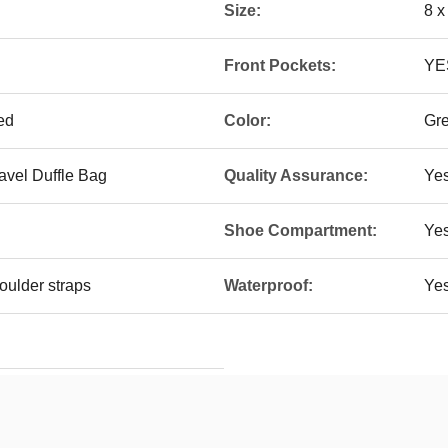
Size:
8 x
Front Pockets:
YE
ed
Color:
Gre
avel Duffle Bag
Quality Assurance:
Ye
Shoe Compartment:
Ye
oulder straps
Waterproof:
Ye