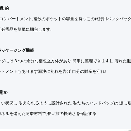
織 的
つのコンパートメント,複数のポケットの容量を持つこの旅行用バックパック
行必需品を簡単に梱包します.
パッケージング機能
グには 3 つの余分な梱包立方体があり 簡単に整理できますし 濡れた
ートメントもあります漏洩に別れを告げ 自分の財産を守れ!
 慰め
しい状況に 耐えられるように設計された 私たちのハンドバッグは 涙に
パネルを備えた耐磨材料で,長い旅の快適さを保証する.