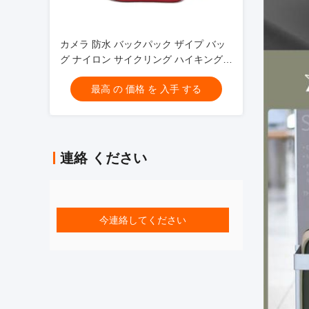
カメラ 防水 バックパック ザイプ バッ
グ ナイロン サイクリング ハイキング
男
最高 の 価格 を 入手 する
連絡 ください
今連絡してください