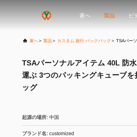
家へ
製品
ビ
家へ
>
製品
>
カスタム 旅行 バックパック
>
TSAパー
TSAパーソナルアイテム 40L 防
運ぶ 3つのパッキングキューブ
ッグ
起源の場所:
中国
ブランド名:
customized