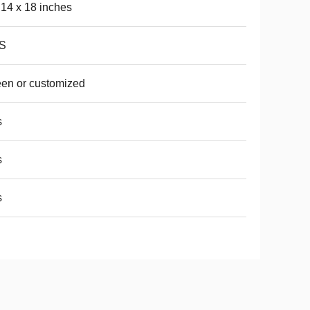
 14 x 18 inches
S
en or customized
s
s
s