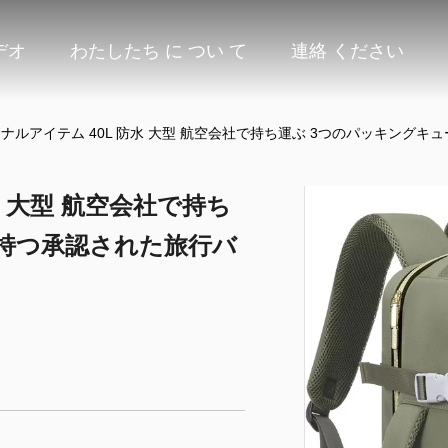
デオ
わたしたち に つい て
連絡 ください
ソナルアイテム 40L 防水 大型 航空会社で持ち運ぶ 3つのパッキング
水 大型 航空会社で持ち
を持つ承認された旅行バ