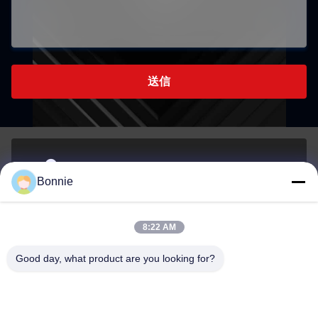
送信
シェンzhenの長江区 張北路76号518172広東,中国
Bonnie
アドレス
8:22 AM
Bonnie@szycw918.com
Good day, what product are you looking for?
メール