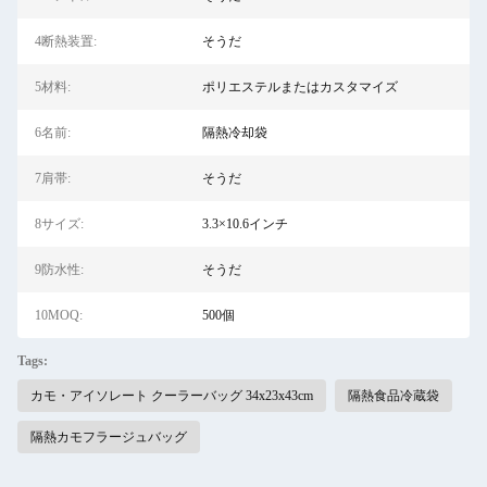
4断熱装置:
そうだ
5材料:
ポリエステルまたはカスタマイズ
6名前:
隔熱冷却袋
7肩帯:
そうだ
8サイズ:
3.3×10.6インチ
9防水性:
そうだ
10MOQ:
500個
Tags:
カモ・アイソレート クーラーバッグ 34x23x43cm
隔熱食品冷蔵袋
隔熱カモフラージュバッグ