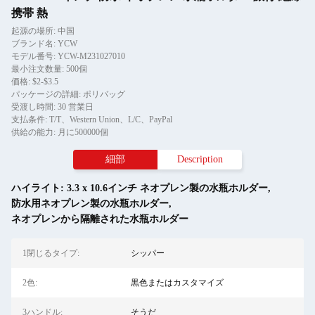
携帯 熱
起源の場所: 中国
ブランド名: YCW
モデル番号: YCW-M231027010
最小注文数量: 500個
価格: $2-$3.5
パッケージの詳細: ポリバッグ
受渡し時間: 30 営業日
支払条件: T/T、Western Union、L/C、PayPal
供給の能力: 月に500000個
細部
Description
ハイライト:
3.3 x 10.6インチ ネオプレン製の水瓶ホルダー
,
防水用ネオプレン製の水瓶ホルダー
,
ネオプレンから隔離された水瓶ホルダー
1閉じるタイプ:
シッパー
2色:
黒色またはカスタマイズ
3ハンドル:
そうだ