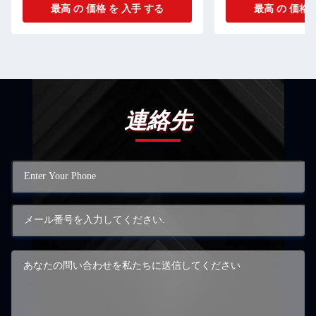
最高 の 価格 を 入手 する
最高 の 価格 
連絡先