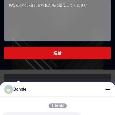
送信
シェンzhenの長江区 張北路76号518172広東,中国
Bonnie
アドレス
3:36 AM