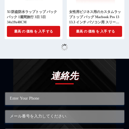
Xl 防盗防水ラップトップ バック
女性用ビジネス用のカスタムラッ
パック 1週間旅行 3日 5日
プトップ バッグ Macbook Pro 13
34x19x48CM
13.3 インチ パソコン用 スリーブ
レザー 封筒 フラップ
最高 の 価格 を 入手 する
最高 の 価格 を 入手 する
連絡先