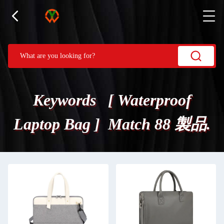
Keywords [ Waterproof
Laptop Bag ] Match 88 製品.